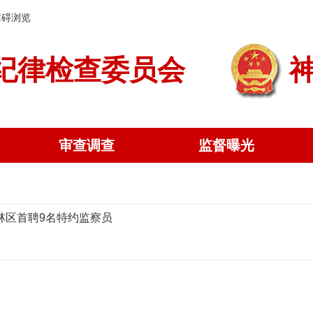
障碍浏览
纪律检查委员会
审查调查
监督曝光
架林区首聘9名特约监察员