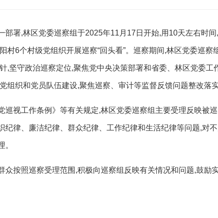
一部署
,林区党委巡察组
于
2025
年
11
月
17
日开始,用
10
天左右时间
朝阳村
6
个村级
党组织开展巡察
“回头看”。巡察期间,林区党委巡察
针
,坚守政治
巡察
定位,
聚焦党中央决策部署和省委、林区党委工
层党组织和党员队伍建
设,
聚焦巡察、审计等监督反馈问题整改落
党巡视工作条例》等有关规定,林区党委巡察组主要受理反映被巡
织纪律、廉洁纪律、群众纪律、工作纪律和生活纪律等问题,对不
理。
群众
按照巡察受理范围,积极向巡察组反映有关情况和问题,鼓励