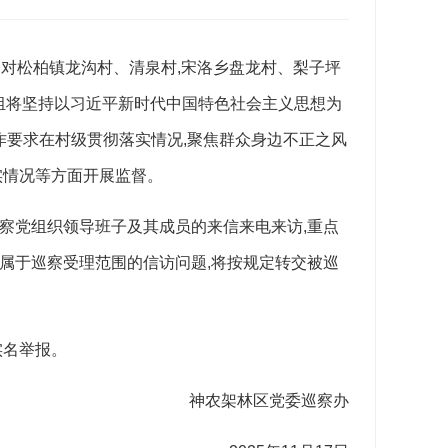
,
对
松柏镇龙沟村、清泉村,宋洛乡盘龙村、梨子坪
组将
坚持以习近平新时代
中国特色社会主义思想为
作要求在村级贯彻落实情况
,聚焦群众身边不正之风
实情况等方面开展监督
。
察党组织领导班子及其成员的来信来电来访,重点
属于巡察受理范围的信访问题,将按规定转交被巡
实名举报。
神农架林区党委巡察办