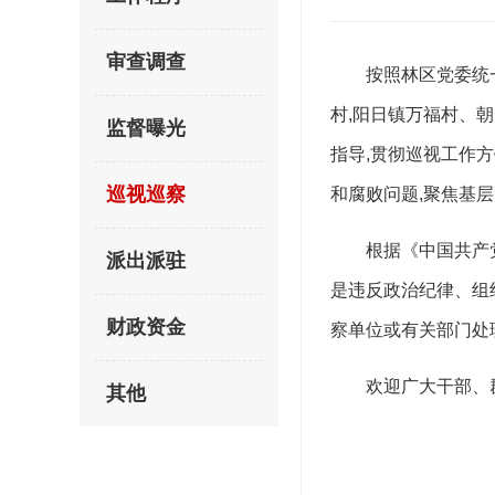
审查调查
按照
林区党委
统
村,阳日镇万福村、
监督曝光
指导,
贯彻巡视工作方
巡视巡察
和腐败问题,聚焦基
根据《中国共产
派出派驻
是违反政治纪律、组
财政资金
察单位或有关部门处
欢迎广大干部、
其他