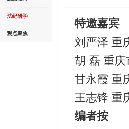
法纪研学
特邀嘉宾
观点聚焦
刘严泽 
胡 磊 重
甘永霞 重
王志锋 重
编者按