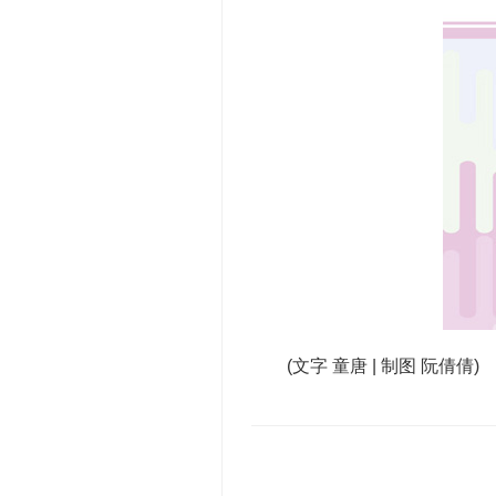
(文字 童唐 | 制图 阮倩倩)